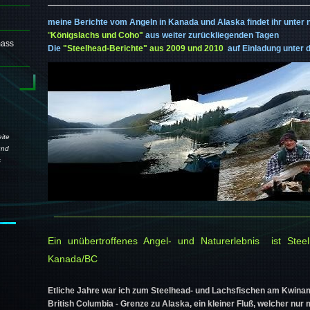
meine Berichte vom Angeln in Kanada und Alaska findet ihr unter
"
Königslachs und Coho"
aus weiter zurückliegenden Tagen
mass
Die
"Steelhead-Berichte" aus 2009 und 2010
auf Einladung unter d
ite
und
s
____________________________________________________
Ein unübertroffenes Angel- und Naturerle
bnis ist Stee
Kanada/BC
Etliche Jahre war ich zum Steelhead- und Lachsfischen am Kwina
British Columbia - Grenze zu Alaska, ein kleiner Fluß, welcher nur