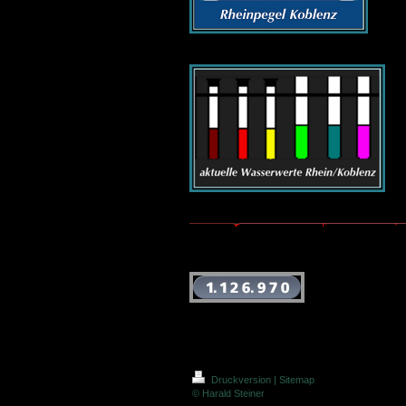
Druckversion
|
Sitemap
© Harald Steiner