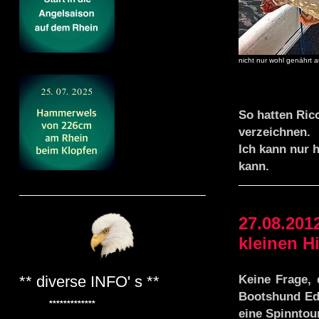
nicht nur wohl genährt 
So hatten Ric
verzeichnen.
Ich kann
nur h
kann.
27.08.20
kleinen H
Keine Frage,
** diverse INFO' s **
Bootshund Edd
*************
eine Spinntou