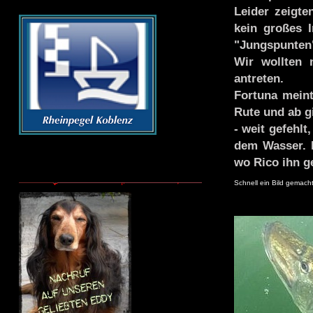
Leider zeigt
kein großes 
"Jungspunten
Wir wollten
antreten.
Fortuna meint
Rute und ab g
- weit gefehl
dem Wasser. E
wo Rico ihn g
Schnell ein Bild gemac