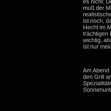
es nicht. 
muß der Me
realistisc
ist noch, 
Hecht im M
trächtigen
wichtig, al
ist nur me
Am Abend h
den Grill a
Spezialität
Sonnenunt