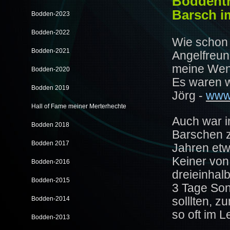
Boddentr
Barsch i
Bodden-2023
Bodden-2022
Wie schon 
Bodden-2021
Angelfreun
meine Weni
Bodden-2020
Es waren 
Bodden 2019
Jörg -
www.
Hall of Fame meiner Merterhechte
Auch war i
Bodden 2018
Barschen z
Bodden 2017
Jahren etwa
Keiner von
Bodden-2016
dreieinhal
Bodden-2015
3 Tage Son
solllten, z
Bodden-2014
so oft im 
Bodden-2013