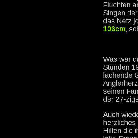
Fluchten a
Singen der
das Netz j
106cm
, sc
Was war da
Stunden 19
lachende G
Anglerherz
seinen Fän
der 27-zig
Auch wiede
herzliches
Hilfen die