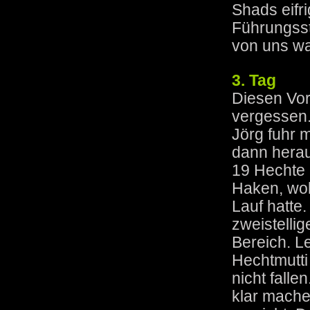
Shads eifr
Führungsst
von uns wa
3. Tag
Diesen Vor
vergessen
Jörg fuhr 
dann heraus
19 Hechte 
Haken, wob
Lauf hatte
zweistellig
Bereich. L
Hechtmutti 
nicht falle
klar mache