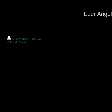
Euer Angel
Druckversion
|
Sitemap
© Harald Steiner