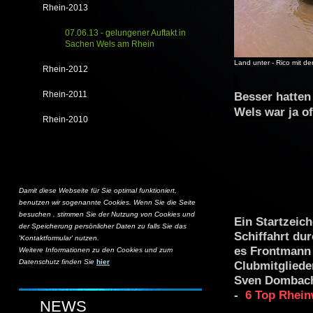
Rhein-2013
07.06.13 - gelungener Auftakt in
Sachen Wels am Rhein
Land unter - Rico mit 
Rhein-2012
Rhein-2011
Besser hatten
Wels war ja of
Rhein-2010
Damit diese Webseite für Sie optimal funktioniert,
benutzen wir sogenannte Cookies. Wenn Sie die Seite
besuchen , stimmen Sie der Nutzung von Cookies und
Ein Startzeich
der Speicherung persönlicher Daten zu falls Sie das
Schiffahrt du
'Kontaktformular' nutzen.
es Frontmann 
Weitere Informationen zu den Cookies und zum
Datenschutz finden Sie
hier
Clubmitgliede
Sven Dombac
-
6 Top Rheinw
NEWS