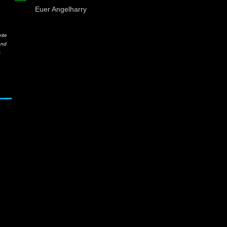
Euer Angelharry
ite
und
s