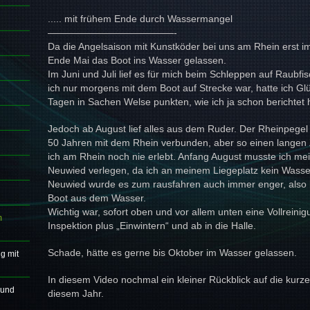
..... mit frühem Ende durch Wassermangel
—————————————-
Da die Angelsaison mit Kunstköder bei uns am Rhein erst im
Ende Mai das Boot ins Wasser gelassen.
Im Juni und Juli lief es für mich beim Schleppen auf Raubfi
ich nur morgens mit dem Boot auf Strecke war, hatte ich Gl
Tagen in Sachen Welse punkten, wie ich ja schon berichtet h
Jedoch ab August lief alles aus dem Ruder. Der Rheinpegel s
50 Jahren mit dem Rhein verbunden, aber so einen langen
ich am Rhein noch nie erlebt. Anfang August musste ich me
Neuwied verlegen, da ich an meinem Liegeplatz kein Wasse
Neuwied wurde es zum rausfahren auch immer enger, also 
Boot aus dem Wasser.
Wichtig war, sofort oben und vor allem unten eine Vollreini
m
Inspektion plus „Einwintern“ und ab in die Halle.
Schade, hätte es gerne bis Oktober im Wasser gelassen.
g mit
In diesem Video nochmal ein kleiner Rückblick auf die kurz
 und
diesem Jahr.