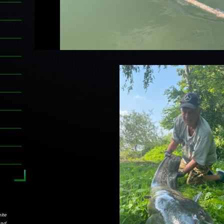
ite
und