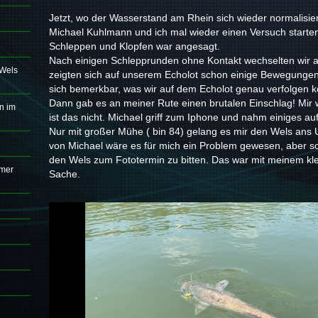
Jetzt, wo der Wasserstand am Rhein sich wieder normalisier
Michael Kuhlmann und ich mal wieder einen Versuch starte
Schleppen und Klopfen war angesagt.
Nach einigen Schlepprunden ohne Kontakt wechselten wir 
 Wels
zeigten sich auf unserem Echolot schon einige Bewegunge
sich bemerkbar, was wir auf dem Echolot genau verfolgen k
Dann gab es an meiner Rute einen brutalen Einschlag! Mir wa
n im
ist das nicht. Michael griff zum Iphone und nahm einiges auf
Nur mit großer Mühe ( bin 84) gelang es mir den Wels ans U
von Michael wäre es für mich ein Problem gewesen, aber so 
den Wels zum Fototermin zu bitten. Das war mit meinem kle
mmer
Sache.